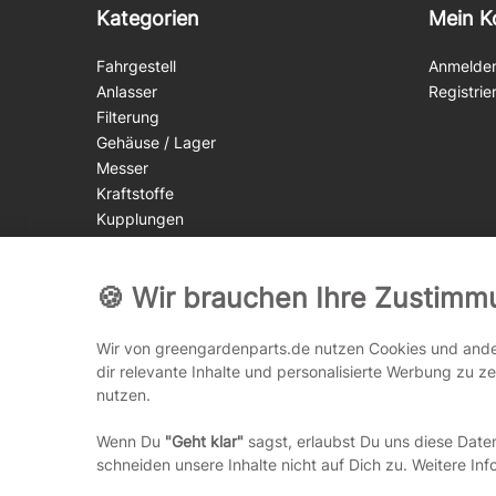
Kategorien
Mein K
Fahrgestell
Anmelde
Anlasser
Registrie
Filterung
Gehäuse / Lager
Messer
Kraftstoffe
Kupplungen
Motorgeräte
Motoren
🍪 Wir brauchen Ihre Zustimm
Riemen
Riemenscheiben
Schalter
Wir von greengardenparts.de nutzen Cookies und ander
Sägeketten
dir relevante Inhalte und personalisierte Werbung zu 
nutzen.
Zubehör
Zündung
Wenn Du
"Geht klar"
sagst, erlaubst Du uns diese Date
Räder
schneiden unsere Inhalte nicht auf Dich zu. Weitere Inf