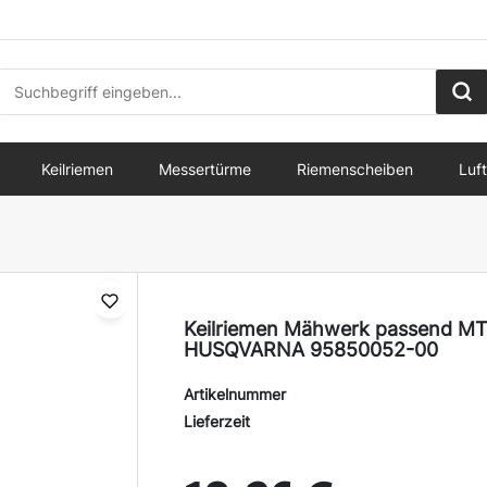
Keilriemen
Messertürme
Riemenscheiben
Luft
Riemen
(42)
B Riemen
(20)
 Riemen
(18)
SPA Riemen
(20)
 Riemen
(7)
AA Riemen
(33)
Keilriemen Mähwerk passend MT
HUSQVARNA 95850052-00
nriemen
(13)
3L Riemen
(9)
Artikelnummer
Riemen
(50)
Riemen nach Model
(11582)
Lieferzeit
lle Riemen
(33)