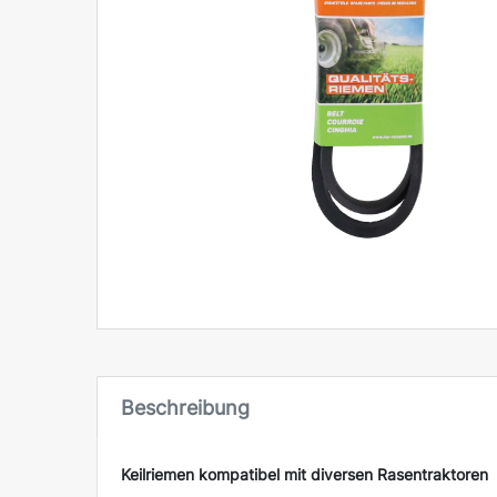
Riemen
Riemenscheiben
Schalter
Sägeketten
Zubehör
Zündung
Räder
Beschreibung
Keilriemen kompatibel mit diversen Rasentraktoren