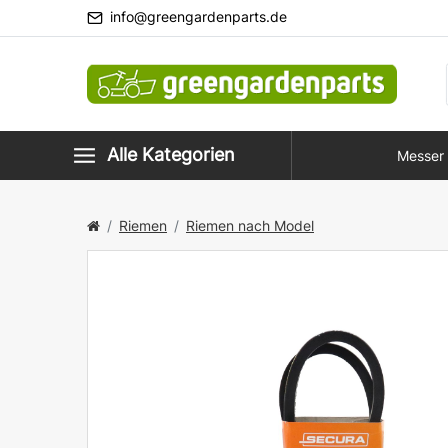
info@greengardenparts.de
Alle Kategorien
Messer
Fahrgestell
A 
Anlasser
Riemen
Riemen nach Model
Filterung
LB
Gehäuse / Lager
Z
Messer
Zah
Kraftstoffe
Kupplungen
5L 
Motorgeräte
Spezie
Motoren