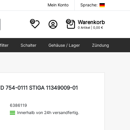
Mein Konto
Sprache:
0
0
Warenkorb
0
Artikel |
0,00 €
filter
Schalter
Gehäuse / Lager
Zündung
LA Riemen
(8)
SPZ Riemen
(7)
BB Riemen
(1)
D 754-0111 STIGA 11349009-01
4L Riemen
(73)
6386119
Riemen nach Marke
(717)
Innerhalb von 24h versandfertig.