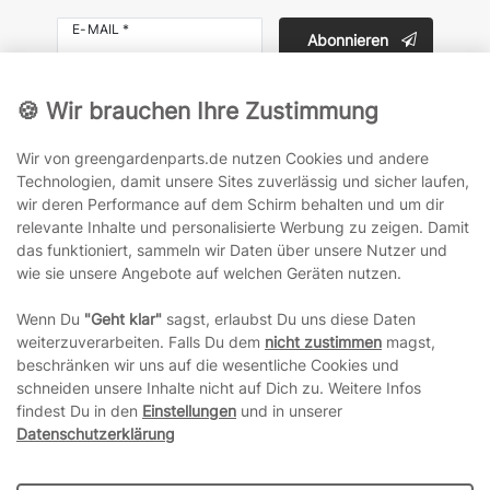
E-MAIL *
Abonnieren
Hiermit bestätige ich, dass ich die
Daten­schutz­erklärung
gelesen habe. Meine Einwilligung kann ich jederzeit
🍪 Wir brauchen Ihre Zustimmung
widerrufen.**
Wir von greengardenparts.de nutzen Cookies und andere
Technologien, damit unsere Sites zuverlässig und sicher laufen,
wir deren Performance auf dem Schirm behalten und um dir
relevante Inhalte und personalisierte Werbung zu zeigen. Damit
das funktioniert, sammeln wir Daten über unsere Nutzer und
wie sie unsere Angebote auf welchen Geräten nutzen.
Kategorien
Wenn Du
"Geht klar"
sagst, erlaubst Du uns diese Daten
Mein Konto
weiterzuverarbeiten. Falls Du dem
nicht zustimmen
magst,
beschränken wir uns auf die wesentliche Cookies und
schneiden unsere Inhalte nicht auf Dich zu. Weitere Infos
Informationen
findest Du in den
Einstellungen
und in unserer
Datenschutzerklärung
Rechtliches