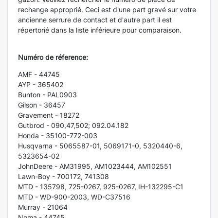
rechange approprié. Ceci est d'une part gravé sur votre
ancienne serrure de contact et d'autre part il est
répertorié dans la liste inférieure pour comparaison.
Numéro de réference:
AMF - 44745
AYP - 365402
Bunton - PAL0903
Gilson - 36457
Gravement - 18272
Gutbrod - 090,47,502; 092.04.182
Honda - 35100-772-003
Husqvarna - 5065587-01, 5069171-0, 5320440-6,
5323654-02
JohnDeere - AM31995, AM1023444, AM102551
Lawn-Boy - 700172, 741308
MTD - 135798, 725-0267, 925-0267, IH-132295-C1
MTD - WD-900-2003, WD-C37516
Murray - 21064
Noma - 44745