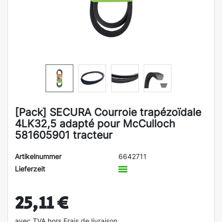
[Pack] SECURA Courroie trapézoïdale
4LK32,5 adapté pour McCulloch
581605901 tracteur
Artikelnummer
6642711
Lieferzeit
25,11 €
avec TVA hors
Frais de livraison