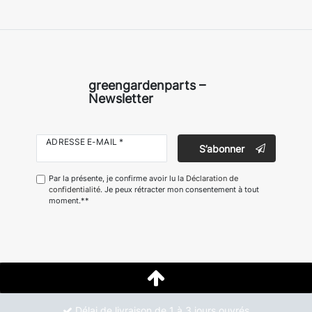
greengardenparts –
Newsletter
ADRESSE E-MAIL *
S’abonner
Par la présente, je confirme avoir lu la
Déclaration de
confidentialité
. Je peux rétracter mon consentement à tout
moment.**
Délai de livraison de 1 à 3 jours ouvrés