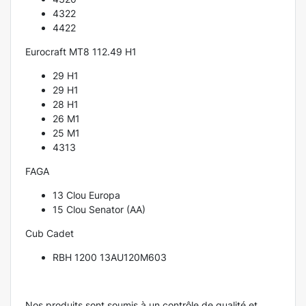
4322
4422
Eurocraft MT8 112.49 H1
29 H1
29 H1
28 H1
26 M1
25 M1
4313
FAGA
13 Clou Europa
15 Clou Senator (AA)
Cub Cadet
RBH 1200 13AU120M603
Nos produits sont soumis à un contrôle de qualité et