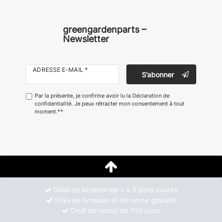
greengardenparts –
Newsletter
ADRESSE E-MAIL *
S’abonner
Par la présente, je confirme avoir lu la
Déclaration de
confidentialité
. Je peux rétracter mon consentement à tout
moment.**
Délai de livraison de 1 à 3 jours ouvrés
Frais de livraison et de retour gratuits
Droit de retour de 100 jours