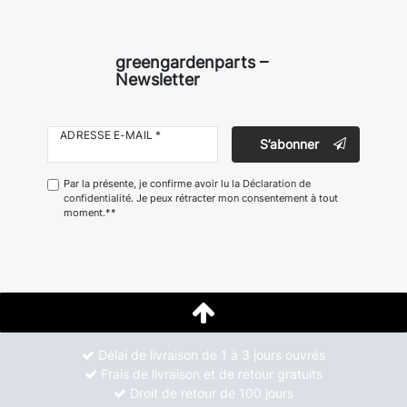
greengardenparts –
Newsletter
ADRESSE E-MAIL *
S’abonner
Par la présente, je confirme avoir lu la
Déclaration de
confidentialité
. Je peux rétracter mon consentement à tout
moment.**
Délai de livraison de 1 à 3 jours ouvrés
Frais de livraison et de retour gratuits
Droit de retour de 100 jours