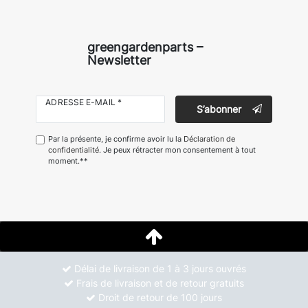
greengardenparts –
Newsletter
ADRESSE E-MAIL *
S’abonner
Par la présente, je confirme avoir lu la
Déclaration de
confidentialité
. Je peux rétracter mon consentement à tout
moment.**
Délai de livraison de 1 à 3 jours ouvrés
Frais de livraison et de retour gratuits
Droit de retour de 100 jours