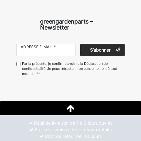
greengardenparts –
Newsletter
ADRESSE E-MAIL *
S’abonner
Par la présente, je confirme avoir lu la
Déclaration de
confidentialité
. Je peux rétracter mon consentement à tout
moment.**
Délai de livraison de 1 à 3 jours ouvrés
Frais de livraison et de retour gratuits
Droit de retour de 100 jours