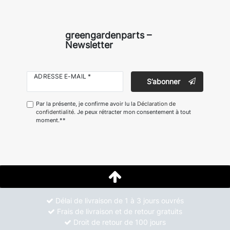
greengardenparts –
Newsletter
ADRESSE E-MAIL *
S’abonner
Par la présente, je confirme avoir lu la
Déclaration de
confidentialité
. Je peux rétracter mon consentement à tout
moment.**
Délai de livraison de 1 à 3 jours ouvrés
Frais de livraison et de retour gratuits
Droit de retour de 100 jours