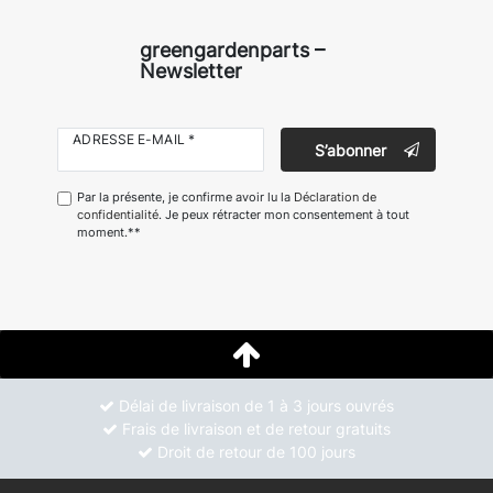
greengardenparts –
Newsletter
ADRESSE E-MAIL *
S’abonner
Par la présente, je confirme avoir lu la
Déclaration de
confidentialité
. Je peux rétracter mon consentement à tout
moment.**
Délai de livraison de 1 à 3 jours ouvrés
Frais de livraison et de retour gratuits
Droit de retour de 100 jours