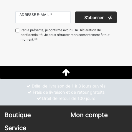
ADRESSE E-MAIL *
S’abonner
Par la présente, je confirme avoir lu la
Déclaration de
confidentialité
. Je peux rétracter mon consentement à tout
moment.**
Délai de livraison de 1 à 3 jours ouvrés
Frais de livraison et de retour gratuits
Droit de retour de 100 jours
Boutique
Mon compte
Service