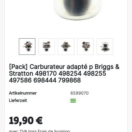
[Pack] Carburateur adapté p Briggs &
Stratton 498170 498254 498255
497586 698444 799868
Artikelnummer
6599070
Lieferzeit
19,90 €
avec TVA hors
Frais de livraison