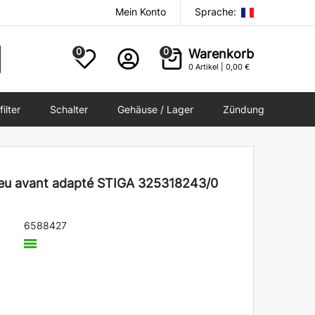
Mein Konto
Sprache:
0
0
Warenkorb
0
Artikel |
0,00 €
filter
Schalter
Gehäuse / Lager
Zündung
ssieu avant adapté STIGA 325318243/0
6588427