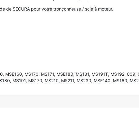
uide de SECURA pour votre tronçonneuse / scie à moteur.
0, MSE160, MS170, MS171, MSE180, MS181, MS191T, MS192, 009, 010
S180, MS191, MS170, MS210, MS211, MS230, MSE140, MS160, MS250