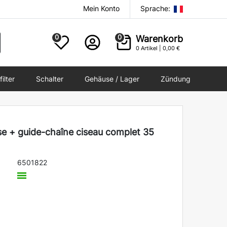
Mein Konto
Sprache:
0
0
Warenkorb
0
Artikel |
0,00 €
filter
Schalter
Gehäuse / Lager
Zündung
e + guide-chaîne ciseau complet 35
6501822