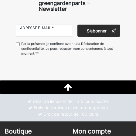
greengardenparts –
Newsletter
ADRESSE E-MAIL *
S’abonner
Par la présente, je confirme avoir lu la
Déclaration de
confidentialité
. Je peux rétracter mon consentement à tout
moment.**
Délai de livraison de 1 à 3 jours ouvrés
Frais de livraison et de retour gratuits
Droit de retour de 100 jours
Boutique
Mon compte