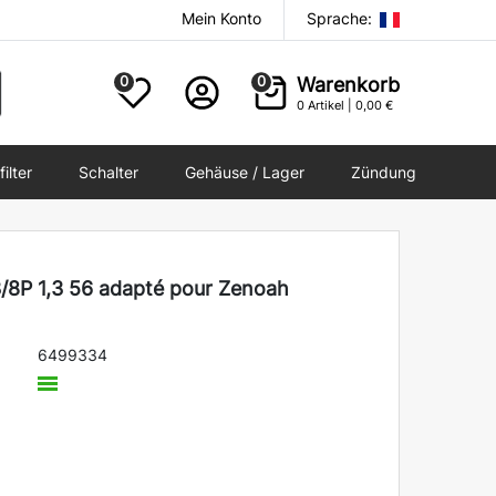
Mein Konto
Sprache:
0
0
Warenkorb
0
Artikel |
0,00 €
filter
Schalter
Gehäuse / Lager
Zündung
/8P 1,3 56 adapté pour Zenoah
6499334