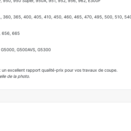
, 950, 950 Super, 950A, 951, 952, 956, 962, E300F
 360, 365, 400, 405, 410, 450, 460, 465, 470, 495, 500, 510, 5
, 656, 665
, G5000, G500AVS, G5300
 un excellent rapport qualité-prix pour vos travaux de coupe.
lle de la photo.