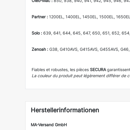
Oleo-Mac :
850, 938, 940, 941, 942, 945, 946, 947
Partner :
1200EL, 1400EL, 1450EL, 1500EL, 1650EL,
Solo :
639, 641, 644, 645, 647, 650, 651, 652, 654
Zenoah :
G38, G410AVS, G415AVS, G455AVS, G46
Fiables et robustes, les pièces
SECURA
garantissent
La couleur du produit peut légèrement différer de ce
Herstellerinformationen
MA-Versand GmbH