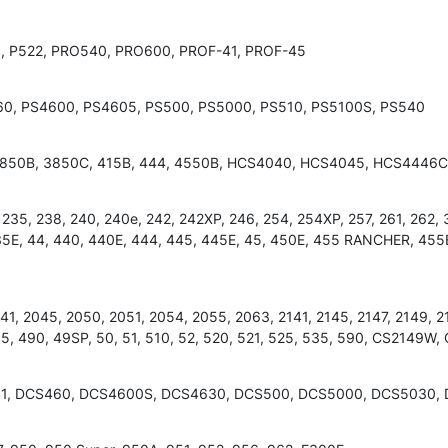
0, P522, PRO540, PRO600, PROF-41, PROF-45
 PS460, PS4600, PS4605, PS500, PS5000, PS510, PS5100S, PS540
, 3850B, 3850C, 415B, 444, 4550B, HCS4040, HCS4045, HCS4446
4, 235, 238, 240, 240e, 242, 242XP, 246, 254, 254XP, 257, 261, 262
 435E, 44, 440, 440E, 444, 445, 445E, 45, 450E, 455 RANCHER, 45
1, 2045, 2050, 2051, 2054, 2055, 2063, 2141, 2145, 2147, 2149, 2
55, 490, 49SP, 50, 51, 510, 52, 520, 521, 525, 535, 590, CS2149W
31, DCS460, DCS4600S, DCS4630, DCS500, DCS5000, DCS5030, 