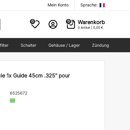
Mein Konto
Sprache:
0
0
Warenkorb
0
Artikel |
0,00 €
filter
Schalter
Gehäuse / Lager
Zündung
ie 1x Guide 45cm .325" pour
6525672