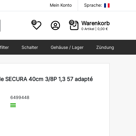
Mein Konto
Sprache:
0
0
Warenkorb
0
Artikel |
0,00 €
filter
Schalter
Gehäuse / Lager
Zündung
ide SECURA 40cm 3/8P 1,3 57 adapté
6499448