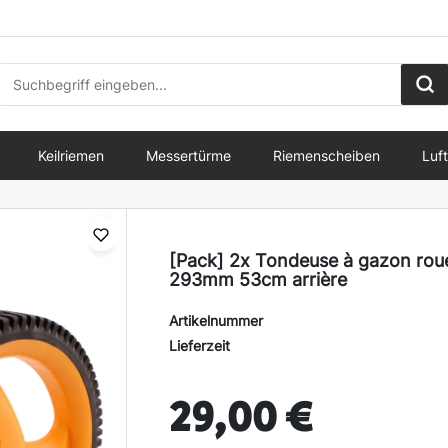
Keilriemen
Messertürme
Riemenscheiben
Luft
[Pack] 2x Tondeuse à gazon rou
293mm 53cm arrière
Artikelnummer
Lieferzeit
29,00 €