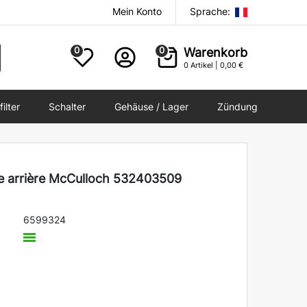
Mein Konto
Sprache:
0
0
Warenkorb
0
Artikel |
0,00 €
filter
Schalter
Gehäuse / Lager
Zündung
e arrière McCulloch 532403509
6599324