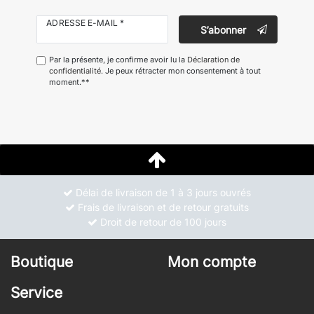
ADRESSE E-MAIL *
S’abonner
Par la présente, je confirme avoir lu la
Déclaration de
confidentialité
. Je peux rétracter mon consentement à tout
moment.**
Délai de livraison de 1 à 3 jours ouvrés
Frais de livraison et de retour gratuits
Droit de retour de 100 jours
Boutique
Mon compte
Service