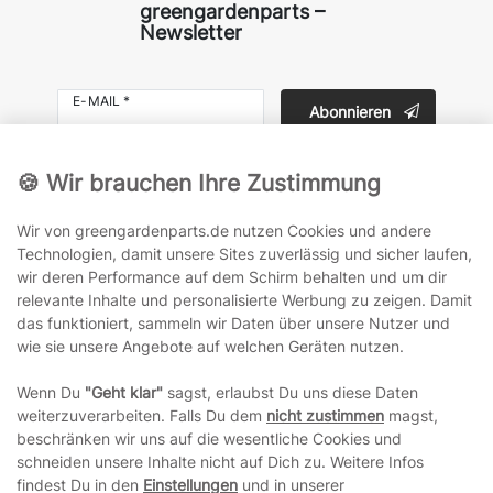
greengardenparts –
Newsletter
E-MAIL *
Abonnieren
Hiermit bestätige ich, dass ich die
Daten­schutz­erklärung
gelesen habe. Meine Einwilligung kann ich jederzeit
🍪 Wir brauchen Ihre Zustimmung
widerrufen.**
Wir von greengardenparts.de nutzen Cookies und andere
Technologien, damit unsere Sites zuverlässig und sicher laufen,
wir deren Performance auf dem Schirm behalten und um dir
relevante Inhalte und personalisierte Werbung zu zeigen. Damit
das funktioniert, sammeln wir Daten über unsere Nutzer und
wie sie unsere Angebote auf welchen Geräten nutzen.
Kategorien
Wenn Du
"Geht klar"
sagst, erlaubst Du uns diese Daten
Mein Konto
weiterzuverarbeiten. Falls Du dem
nicht zustimmen
magst,
beschränken wir uns auf die wesentliche Cookies und
schneiden unsere Inhalte nicht auf Dich zu. Weitere Infos
Informationen
findest Du in den
Einstellungen
und in unserer