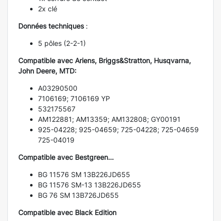
2x clé
Données techniques
:
5 pôles (2-2-1)
Compatible avec Ariens, Briggs&Stratton, Husqvarna,
John Deere, MTD:
A03290500
7106169; 7106169 YP
532175567
AM122881; AM13359; AM132808; GY00191
925-04228; 925-04659; 725-04228; 725-04659
725-04019
Compatible avec Bestgreen…
BG 11576 SM 13B226JD655
BG 11576 SM-13 13B226JD655
BG 76 SM 13B726JD655
Compatible avec Black Edition